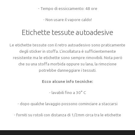
- Tempo di essiccamento: 48 ore
Campione prima di produrre
Materiali, qualità e densità
Colori dei fili per tutti i prodotti tessuti
Campione prima di produrre
Colori dei fili per tutti i prodotti tessuti
- Non usare il vapore caldo!
Etichette tessute autoadesive
Materiali, qualità e densità
Regole approssimative per il design
Le etichette tessute con il retro autoadesivo sono praticamente
degli sticker in stoffa. L'incollatura è sufficientemente
Forme, tagli, bordature, retri
resistente ma le etichette sono sempre rimovibili. Nota però
che su una stoffa morbida oppure su lana, la rimozione
potrebbe danneggiare i tessuti.
Colori dei fili per tutti i prodotti tessuti
Ecco alcune info tecniche:
- lavabili fino a 30° C
- dopo qualche lavaggio possono cominciare a staccarsi
- forniti su rotoli con distanza di 1/2mm circa tra le etichette