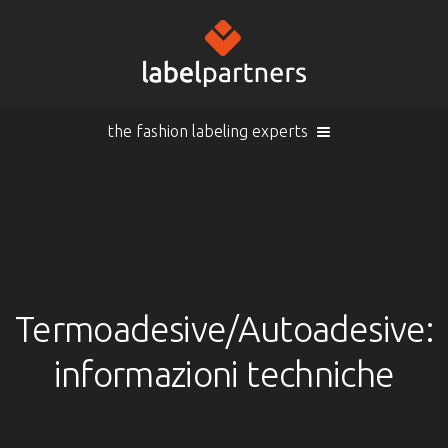
the fashion labeling experts
Carrello (
vuoto
)
Cerca
Accedi
Prodotti
Termoadesive/Autoadesive:
informazioni techniche
Accedi
Etichette tessute
IT |
Info
Etichette tessute con incisione a laser
Sintesi