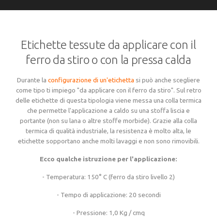
Lingua
Tempi di consegna
Italiano
Configura ora...
Etichette termoadesive e autoadesive
Sintesi
Deutsch
Spese e tempi di spedizione
Etichette tessute da applicare con il
English
accedi
Français
ferro da stiro o con la pressa calda
Esempi di etichette tessute in vari qualità
Configura ora...
Etichette in tessuto stampate
Sintesi
Valuta
Metodi di pagamento
Durante la
configurazione di un'etichetta
si può anche scegliere
EUR
come tipo ti impiego "da applicare con il ferro da stiro". Sul retro
CHF
Regole approssimative per il design
Esempi di etichette tessute speciali
Configura ora...
delle etichette di questa tipologia viene messa una colla termica
Patch / toppe
Sintesi
GBP
Segui lo stato del tuo ordine
che permette l'applicazione a caldo su una stoffa liscia e
USD
portante (non su lana o altre stoffe morbide). Grazie alla colla
ZAR
termica di qualità industriale, la resistenza è molto alta, le
Tipi di etichetta, piegature e dimensioni
Regole approssimative per il design
Esempi di etichette tessute in vari qualità
Configura ora...
Etichette taglia
Sintesi
Area cliente
etichette sopportano anche molti lavaggi e non sono rimovibili.
OK
Ecco qualche istruzione per l'applicazione:
Colori dei fili per tutti i prodotti tessuti
Tipi di etichetta, piegature e dimensioni
Autoadesive e termoadesive: info tecniche
Regole approssimative per il design
Configura ora...
Sintesi
Su di noi
- Temperatura: 150° C (ferro da stiro livello 2)
- Tempo di applicazione: 20 secondi
Materiali, qualità e densità
Colori dei fili per tutti i prodotti tessuti
Regole approssimative per il design
Piegature e dimensioni delle etichette stampate
Esempi di patch/toppe
Ordina ora
Contattaci
- Pressione: 1,0 Kg / cmq